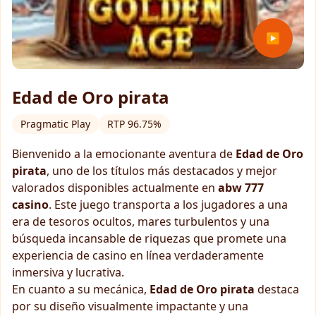
▶
Edad de Oro pirata
Pragmatic Play
RTP 96.75%
Bienvenido a la emocionante aventura de
Edad de Oro
pirata
, uno de los títulos más destacados y mejor
valorados disponibles actualmente en
abw 777
casino
. Este juego transporta a los jugadores a una
era de tesoros ocultos, mares turbulentos y una
búsqueda incansable de riquezas que promete una
experiencia de casino en línea verdaderamente
inmersiva y lucrativa.
En cuanto a su mecánica,
Edad de Oro pirata
destaca
por su diseño visualmente impactante y una