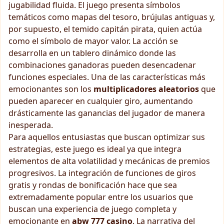
jugabilidad fluida. El juego presenta símbolos
temáticos como mapas del tesoro, brújulas antiguas y,
por supuesto, el temido capitán pirata, quien actúa
como el símbolo de mayor valor. La acción se
desarrolla en un tablero dinámico donde las
combinaciones ganadoras pueden desencadenar
funciones especiales. Una de las características más
emocionantes son los
multiplicadores aleatorios
que
pueden aparecer en cualquier giro, aumentando
drásticamente las ganancias del jugador de manera
inesperada.
Para aquellos entusiastas que buscan optimizar sus
estrategias, este juego es ideal ya que integra
elementos de alta volatilidad y mecánicas de premios
progresivos. La integración de funciones de giros
gratis y rondas de bonificación hace que sea
extremadamente popular entre los usuarios que
buscan una experiencia de juego completa y
emocionante en
abw 777 casino
. La narrativa del