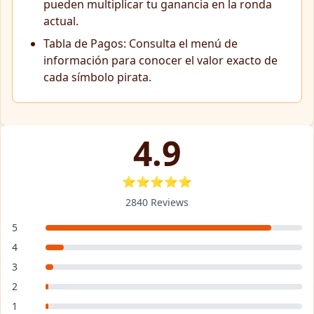
pueden multiplicar tu ganancia en la ronda
actual.
Tabla de Pagos: Consulta el menú de
información para conocer el valor exacto de
cada símbolo pirata.
4.9
⭐⭐⭐⭐⭐
2840 Reviews
5
4
3
2
1