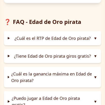
❓
FAQ - Edad de Oro pirata
¿Cuál es el RTP de Edad de Oro pirata?
▼
¿Tiene Edad de Oro pirata giros gratis?
▼
¿Cuál es la ganancia máxima en Edad de
▼
Oro pirata?
¿Puedo jugar a Edad de Oro pirata
▼
gratis?