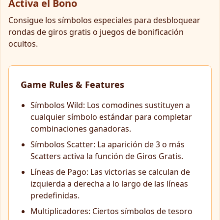
Activa el Bono
Consigue los símbolos especiales para desbloquear
rondas de giros gratis o juegos de bonificación
ocultos.
Game Rules & Features
Símbolos Wild: Los comodines sustituyen a
cualquier símbolo estándar para completar
combinaciones ganadoras.
Símbolos Scatter: La aparición de 3 o más
Scatters activa la función de Giros Gratis.
Líneas de Pago: Las victorias se calculan de
izquierda a derecha a lo largo de las líneas
predefinidas.
Multiplicadores: Ciertos símbolos de tesoro