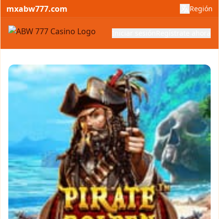
mxabw777.com
Región
Iniciar sesión
Regístrate ahora