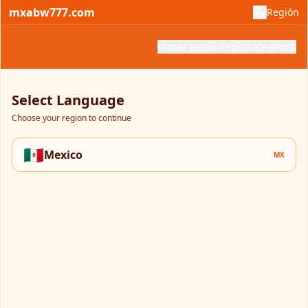
mxabw777.com
Región
Iniciar sesión
Regístrate ahora
Select Language
Choose your region to continue
🇲🇽
Mexico
MX