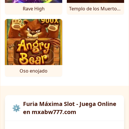
Rave High
Templo de los Muertos Compra de Bonificación
Oso enojado
Furia Máxima Slot - Juega Online
⚙️
en mxabw777.com