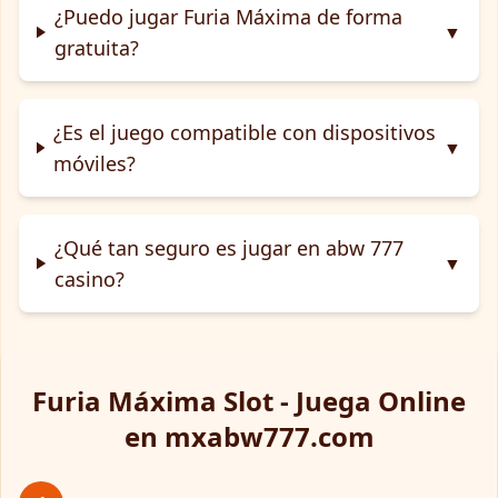
¿Puedo jugar Furia Máxima de forma
▼
gratuita?
¿Es el juego compatible con dispositivos
▼
móviles?
¿Qué tan seguro es jugar en abw 777
▼
casino?
Furia Máxima Slot - Juega Online
en mxabw777.com