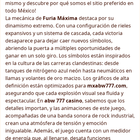
mismo y descubre por qué somos el sitio preferido en
todo México!
La mecánica de
Furia Máxima
destaca por su
dinamismo extremo. Con una configuración de rieles
expansivos y un sistema de cascada, cada victoria
desaparece para dejar caer nuevos símbolos,
abriendo la puerta a múltiples oportunidades de
ganar en un solo giro. Los símbolos están inspirados
en la cultura de las carreras clandestinas: desde
tanques de nitrógeno azul neón hasta neumáticos en
llamas y volantes de oro macizo. Los gráficos de alta
definición están optimizados para
mxabw777.com
,
asegurando que cada explosión visual sea fluida y
espectacular. En
abw 777 casino
, sabemos que los
detalles importan, y las animaciones de este juego,
acompañadas de una banda sonora de rock industrial,
crean una atmósfera de tensión y emoción
inigualable. Además, el juego cuenta con un medidor
de energía que, al llenarse, desata funciones