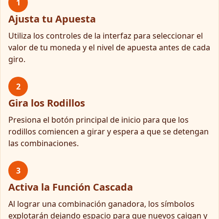
1
Ajusta tu Apuesta
Utiliza los controles de la interfaz para seleccionar el
valor de tu moneda y el nivel de apuesta antes de cada
giro.
2
Gira los Rodillos
Presiona el botón principal de inicio para que los
rodillos comiencen a girar y espera a que se detengan
las combinaciones.
3
Activa la Función Cascada
Al lograr una combinación ganadora, los símbolos
explotarán dejando espacio para que nuevos caigan y