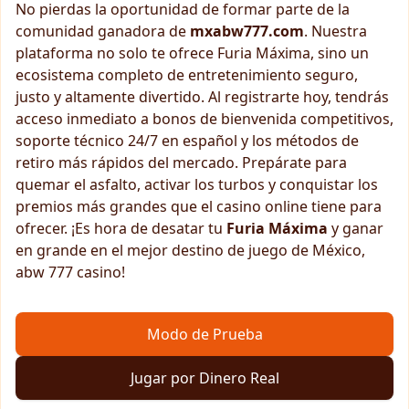
No pierdas la oportunidad de formar parte de la
comunidad ganadora de
mxabw777.com
. Nuestra
plataforma no solo te ofrece Furia Máxima, sino un
ecosistema completo de entretenimiento seguro,
justo y altamente divertido. Al registrarte hoy, tendrás
acceso inmediato a bonos de bienvenida competitivos,
soporte técnico 24/7 en español y los métodos de
retiro más rápidos del mercado. Prepárate para
quemar el asfalto, activar los turbos y conquistar los
premios más grandes que el casino online tiene para
ofrecer. ¡Es hora de desatar tu
Furia Máxima
y ganar
en grande en el mejor destino de juego de México,
abw 777 casino!
Modo de Prueba
Jugar por Dinero Real