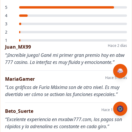
5
4
3
2
1
Hace 2 días
Juan_MX99
“¡Increíble juego! Gané mi primer gran premio hoy en abw
777 casino. La interfaz es muy fluida y emocionante.”
Hace 5 horas
MariaGamer
“Los gráficos de Furia Máxima son de otro nivel. Es muy
divertido ver cómo se activan las funciones especiales.”
Hace 1 semana
Beto_Suerte
“Excelente experiencia en mxabw777.com, los pagos son
rápidos y la adrenalina es constante en cada giro.”