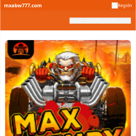
mxabw777.com
Región
Iniciar sesión
Regístrate ahora