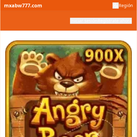
mxabw777.com
Región
Iniciar sesión
Regístrate ahora