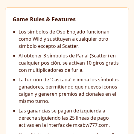
Game Rules & Features
Los símbolos de Oso Enojado funcionan
como Wild y sustituyen a cualquier otro
símbolo excepto al Scatter.
Al obtener 3 símbolos de Panal (Scatter) en
cualquier posición, se activan 10 giros gratis
con multiplicadores de furia.
La función de 'Cascada' elimina los símbolos
ganadores, permitiendo que nuevos iconos
caigan y generen premios adicionales en el
mismo turno.
Las ganancias se pagan de izquierda a
derecha siguiendo las 25 líneas de pago
activas en la interfaz de mxabw777.com.