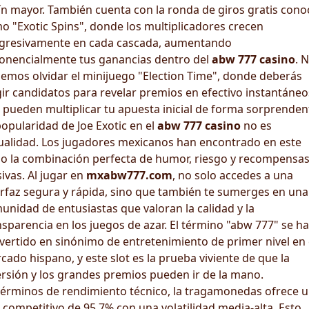
ín mayor. También cuenta con la ronda de giros gratis cono
o "Exotic Spins", donde los multiplicadores crecen
gresivamente en cada cascada, aumentando
onencialmente tus ganancias dentro del
abw 777 casino
. 
emos olvidar el minijuego "Election Time", donde deberás
gir candidatos para revelar premios en efectivo instantáneo
 pueden multiplicar tu apuesta inicial de forma sorprenden
popularidad de Joe Exotic en el
abw 777 casino
no es
ualidad. Los jugadores mexicanos han encontrado en este
ulo la combinación perfecta de humor, riesgo y recompensa
ivas. Al jugar en
mxabw777.com
, no solo accedes a una
erfaz segura y rápida, sino que también te sumerges en una
unidad de entusiastas que valoran la calidad y la
nsparencia en los juegos de azar. El término "abw 777" se ha
vertido en sinónimo de entretenimiento de primer nivel en 
cado hispano, y este slot es la prueba viviente de que la
ersión y los grandes premios pueden ir de la mano.
términos de rendimiento técnico, la tragamonedas ofrece 
 competitivo de 95.7% con una volatilidad media-alta. Esto