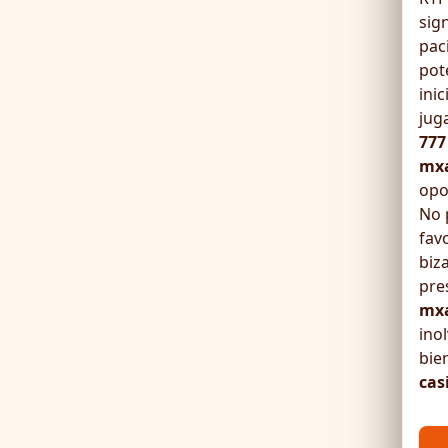
sig
pac
pot
ini
jug
777
mx
opo
No 
fav
biz
pre
mx
ino
bie
cas