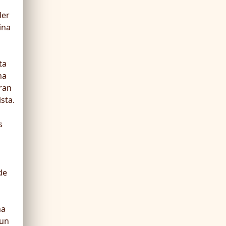
der
ina
l
ta
na
uran
sta.
s
de
na
 un