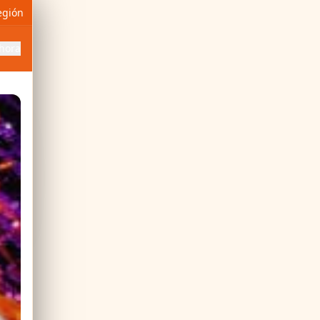
egión
ahora