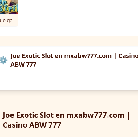
uelga
Joe Exotic Slot en mxabw777.com | Casin
⚙️
ABW 777
Joe Exotic Slot en mxabw777.com |
❓
Casino ABW 777