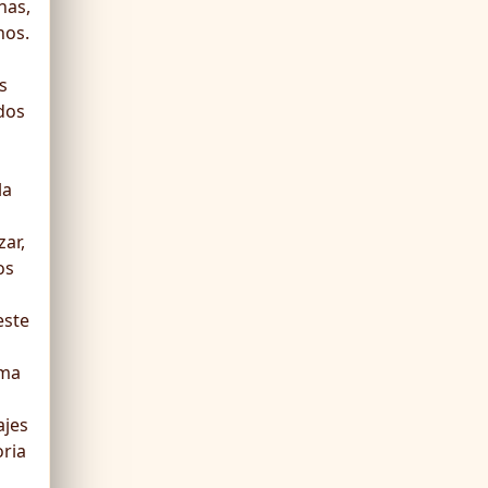
nas,
nos.
s
dos
la
ar,
os
este
rma
ajes
oria