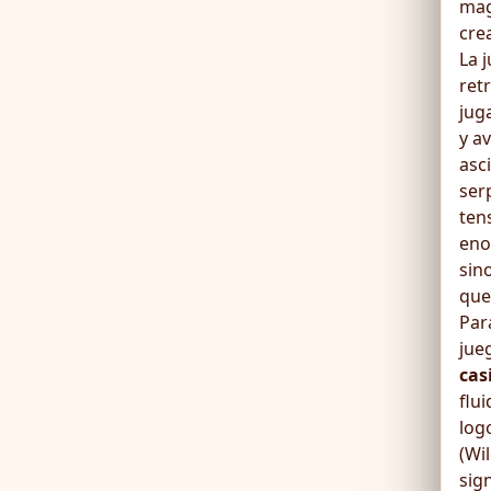
mag
cre
La 
ret
jug
y a
asc
ser
ten
eno
sin
que
Par
jue
cas
flui
log
(Wi
sig