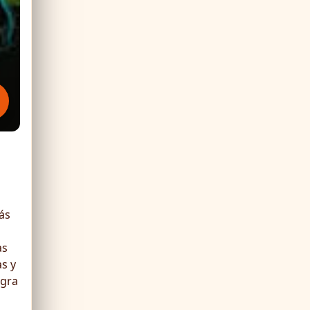
ás
as
s y
ogra