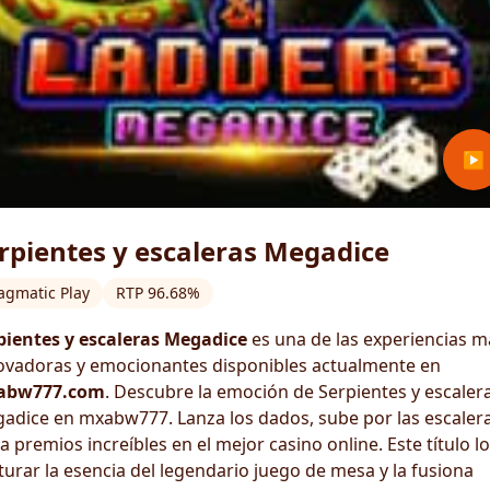
▶
rpientes y escaleras Megadice
agmatic Play
RTP 96.68%
pientes y escaleras Megadice
es una de las experiencias m
ovadoras y emocionantes disponibles actualmente en
abw777.com
. Descubre la emoción de Serpientes y escaler
adice en mxabw777. Lanza los dados, sube por las escalera
a premios increíbles en el mejor casino online. Este título l
turar la esencia del legendario juego de mesa y la fusiona