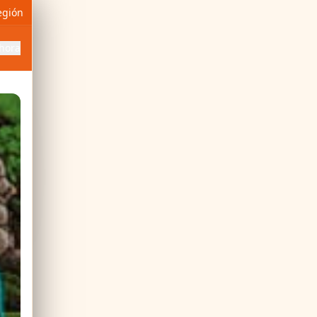
egión
ahora